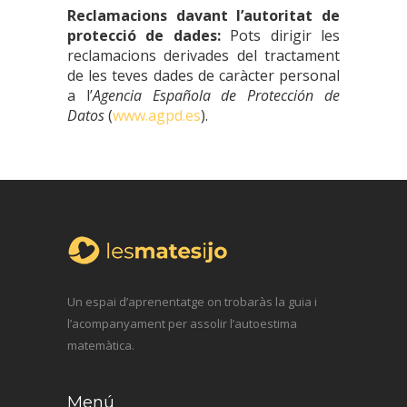
Reclamacions davant l’autoritat de
protecció de dades:
Pots dirigir les
reclamacions derivades del tractament
de les teves dades de caràcter personal
a l’
Agencia Española de Protección de
Datos
(
www.agpd.es
).
Un espai d’aprenentatge on trobaràs la guia i
l’acompanyament per assolir l’autoestima
matemàtica.
Menú