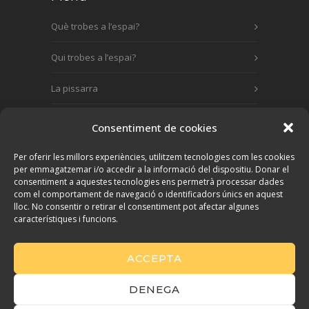
Què trobes a l’espai?
Qui trobes a l’espai?
La pissarra
Contacta!
Consentiment de cookies
Per oferir les millors experiències, utilitzem tecnologies com les cookies
per emmagatzemar i/o accedir a la informació del dispositiu. Donar el
consentiment a aquestes tecnologies ens permetrà processar dades
com el comportament de navegació o identificadors únics en aquest
Contacta!
lloc. No consentir o retirar el consentiment pot afectar algunes
característiques i funcions.
+34 689 054 231
info@lesmatesijo.com
ACCEPTA
DENEGA