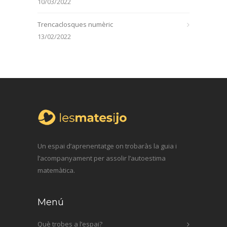
10/03/2022
Trencaclosques numèric
13/02/2022
Un espai d’aprenentatge on trobaràs la guia i
l’acompanyament per assolir l’autoestima
matemàtica.
Menú
Què trobes a l’espai?