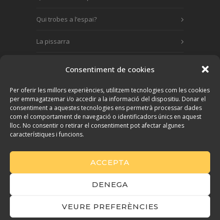
Qui trobes a l’espai?
La pissarra
Contacta!
Consentiment de cookies
Per oferir les millors experiències, utilitzem tecnologies com les cookies
per emmagatzemar i/o accedir a la informació del dispositiu. Donar el
consentiment a aquestes tecnologies ens permetrà processar dades
com el comportament de navegació o identificadors únics en aquest
Contacta!
lloc. No consentir o retirar el consentiment pot afectar algunes
característiques i funcions.
+34 689 054 231
info@lesmatesijo.com
ACCEPTA
DENEGA
lesmatesijo © 2021 |
Avís legal
VEURE PREFERÈNCIES